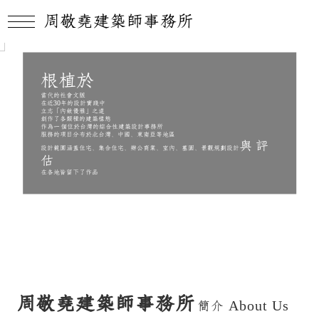
周敬堯建築師事務所
根植於
當代的社會文脈
在近30年的設計實踐中
立志「內斂優雅」之道
創作了各類種的建築樣態
作為一個位於台灣的綜合性建築設計事務所
服務的項目分布於北台灣、中國、東南亞等地區
與評
設計範圍涵蓋住宅、集合住宅、辦公商業、室內、墓園、景觀規劃設計
估
在各地皆留下了作品
周敬堯建築師事務所
簡介
About Us